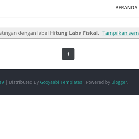
BERANDA
stingan dengan label
Hitung Laba Fiskal
.
Tampilkan sem
1
e9
| Distributed By
Gooyaabi Templates
.
Powered by
Blogger
.