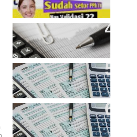
Surat Pemberitahuan Tahunan
Wajib Pajak Orang Pribadi
Ikhtisar Biaya Deductible & Non
Deductible
Mengenal Dasar Pajak Beserta
Fungsinya
t
h