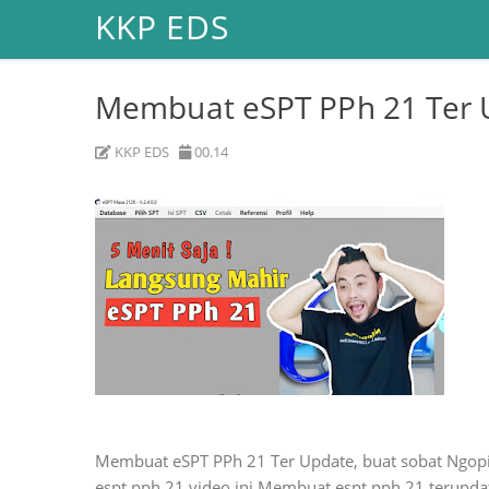
KKP EDS
Membuat eSPT PPh 21 Ter 
KKP EDS
00.14
Membuat eSPT PPh 21 Ter Update, buat sobat Ngopi
espt pph 21 video ini Membuat espt pph 21 terupda