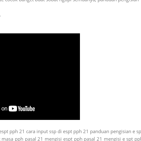
.
espt pph 21 cara input ssp di espt pph 21 panduan pengisian e sp
 masa pph pasal 21 mengisi espt pph pasal 21 mengisi e spt pp