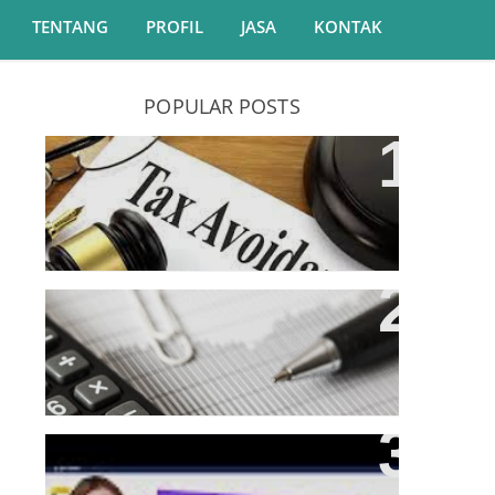
TENTANG
PROFIL
JASA
KONTAK
POPULAR POSTS
Haruskah Wanita Kawin Memiliki
NPWP ?
Rekonsiliasi Fiskal Atas L/R
Komersial
Panduan Validasi SSP Online -
Dengan EPHTB