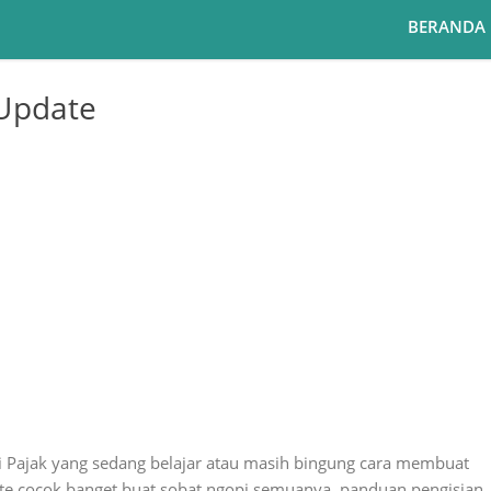
BERANDA
Update
 Pajak yang sedang belajar atau masih bingung cara membuat
te cocok banget buat sobat ngopi semuanya, panduan pengisian