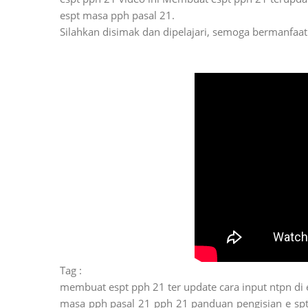
espt masa pph pasal 21.
Silahkan disimak dan dipelajari, semoga bermanfaat
Tag :
membuat espt pph 21 ter update cara input ntpn di 
masa pph pasal 21 pph 21 panduan pengisian e spt