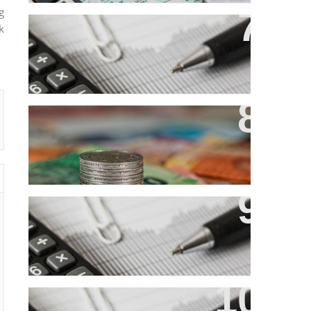
g
k
(tanpa Judul)
Norma Penghitungan Penghasilan
Neto Wajib Pajak Orang Pribadi
Worksheet Perhitungan PPh Ps 21
Pegawai Tetap 2013
Penegasan Atas Pelaksanaan